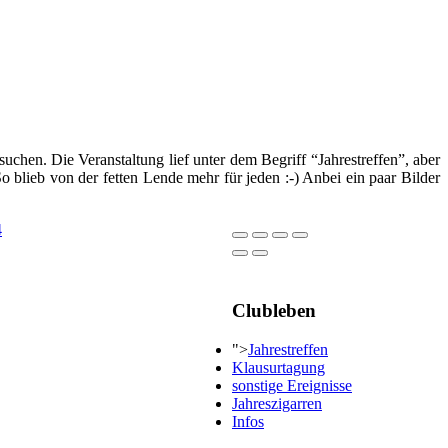
chen. Die Veranstaltung lief unter dem Begriff “Jahrestreffen”, aber
 blieb von der fetten Lende mehr für jeden :-) Anbei ein paar Bilder
Clubleben
">
Jahrestreffen
Klausurtagung
sonstige Ereignisse
Jahreszigarren
Infos