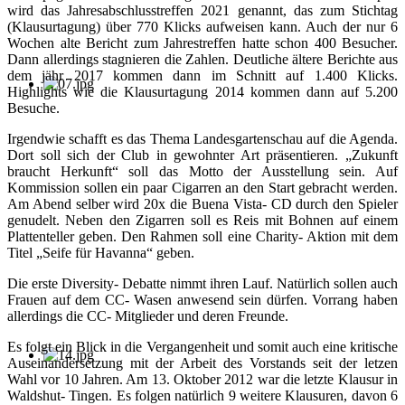
wird das Jahresabschlusstreffen 2021 genannt, das zum Stichtag
(Klausurtagung) über 770 Klicks aufweisen kann. Auch der nur 6
Wochen alte Bericht zum Jahrestreffen hatte schon 400 Besucher.
Dann allerdings stagnieren die Zahlen. Deutliche ältere Berichte aus
dem jähr 2017 kommen dann im Schnitt auf 1.400 Klicks.
Highlights wie die Klausurtagung 2014 kommen dann auf 5.200
Besuche.
Irgendwie schafft es das Thema Landesgartenschau auf die Agenda.
Dort soll sich der Club in gewohnter Art präsentieren. „Zukunft
braucht Herkunft“ soll das Motto der Ausstellung sein. Auf
Kommission sollen ein paar Cigarren an den Start gebracht werden.
Am Abend selber wird 20x die Buena Vista- CD durch den Spieler
genudelt. Neben den Zigarren soll es Reis mit Bohnen auf einem
Plattenteller geben. Den Rahmen soll eine Charity- Aktion mit dem
Titel „Seife für Havanna“ geben.
Die erste Diversity- Debatte nimmt ihren Lauf. Natürlich sollen auch
Frauen auf dem CC- Wasen anwesend sein dürfen. Vorrang haben
allerdings die CC- Mitglieder und deren Freunde.
Es folgt ein Blick in die Vergangenheit und somit auch eine kritische
Auseinandersetzung mit der Arbeit des Vorstands seit der letzen
Wahl vor 10 Jahren. Am 13. Oktober 2012 war die letzte Klausur in
Waldshut- Tingen. Es folgen natürlich 9 weitere Klausuren, davon 6