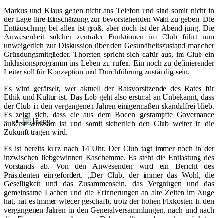
Markus und Klaus gehen nicht ans Telefon und sind somit nicht in
der Lage ihre Einschätzung zur bevorstehenden Wahl zu geben. Die
Enttäuschung bei allen ist groß, aber noch ist der Abend jung. Die
Anwesenheit solcher zentraler Funktionen im Club führt nun
unweigerlich zur Diskussion über den Gesundheitszustand mancher
Gründungsmitglieder. Thorsten spricht sich dafür aus, im Club ein
Inklusionsprogramm ins Leben zu rufen. Ein noch zu definierender
Leiter soll für Konzeption und Durchführung zuständig sein.
Es wird gerätselt, wer aktuell der Ratsvorsitzende des Rates für
Ethik und Kultur ist. Das Lob geht also erstmal an Unbekannt, dass
der Club in den vergangenen Jahren einigermaßen skandalfrei blieb.
Es zeigt sich, dass die aus dem Boden gestampfte Governance
äußerst wirksam ist und somit sicherlich den Club weiter in die
Zukunft tragen wird.
Es ist bereits kurz nach 14 Uhr. Der Club tagt immer noch in der
inzwischen liebgewinnen Kaschemme. Es steht die Entlastung des
Vorstands ab. Von den Anwesenden wird ein Bericht des
Präsidenten eingefordert. „Der Club, der immer das Wohl, die
Geselligkeit und das Zusammensein, das Vergnügen und das
gemeinsame Lachen und die Erinnerungen an alte Zeiten im Auge
hat, hat es immer wieder geschafft, trotz der hohen Fixkosten in den
vergangenen Jahren in den Generalversammlungen, nach und nach