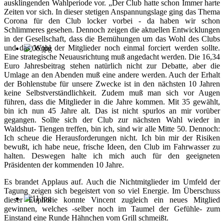
ausklingenden Wahlperiode vor. „Der Club hatte schon Immer harte
Zeiten vor sich. In dieser stetigen Anspannungslage ging das Thema
Corona für den Club locker vorbei - da haben wir schon
Schlimmeres gesehen. Dennoch zeigen die aktuellen Entwicklungen
in der Gesellschaft, dass die Bemühungen um das Wohl des Clubs
und das Wohl der Mitglieder noch einmal forciert werden sollte.
Eine strategische Neuausrichtung muß angedacht werden. Die 16,34
Euro Jahresbeitrag stehen natürlich nicht zur Debatte, aber die
Umlage an den Abenden muß eine andere werden. Auch der Erhalt
der Bohlenstube für unsere Zwecke ist in den nächsten 10 Jahren
keine Selbstverständlichkeit. Zudem muß man sich vor Augen
führen, dass die Mitglieder in die Jahre kommen. Mit 35 gewählt,
bin ich nun 45 Jahre alt. Das ist nicht spurlos an mir vorüber
gegangen. Sollte sich der Club zur nächsten Wahl wieder in
Waldshut- Tiengen treffen, bin ich, sind wir alle Mitte 50. Dennoch:
Ich scheue die Herausforderungen nicht. Ich bin mir der Risiken
bewußt, ich habe neue, frische Ideen, den Club im Fahrwasser zu
halten. Deswegen halte ich mich auch für den geeigneten
Präsidenten der kommenden 10 Jahre.
Es brandet Applaus auf. Auch die Nichtmitglieder im Umfeld der
Tagung zeigen sich begeistert von so viel Energie. Im Überschuss
dieser Euphorie konnte Vincent zugleich ein neues Mitglied
gewinnen, welches -selber noch im Taumel der Gefühle- zum
Einstand eine Runde Hähnchen vom Grill schmeißt.