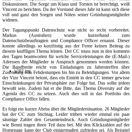
Diskussionen. Die Sorge um Klaus und Torsten ist berechtigt, weiß
Vincent zu berichten. Da der Vorstand dieses Jahr ist kann sich diese
voll und ganz den Sorgen und Nöten seiner Gründungsmitglieder
widmen.
Der Tagungspunkt Datenschutz war nicht so recht vorbereitet.
Markus (Australien) wurde kurzerhand zum
Datenschutzbeauftragten und Compliance Officer ernannt. Dieser
konnte allerdings so kurzfristig aus der Ferne keinen Beitrag zu
diesem kniffligen Thema leisten. Der CC muss nun in den kommen
den Tagen beantworten für welche Serviceleistungen die (E-Mail-)
Adressen der Mitglieder in Anspruch genommen werden können.
Die Bandbreite reicht von Einladungen zu Jahrestreffen über
Zusendung von Fehdestumpen bis hin zu Beleidigungen. Vor allem
der Vize Vincent betont, dass ein Eintritt in den CC immer gewisse
Einschränkungen der Privatsphäre zur Folge hat. Das sollte jedem
bewußt sein. Zudem hat er die Bitte, das Thema Diversity auf die
Agenda des CC zu setzen. Auch dies soll in das Portfolio des
Compliance Office fallen.
Es folgt ein kurzer Abriss über die Mitgliedersituation. 26 Mitglieder
hat der CC zum Stichtag. Leider trüben wieder einmal ein paar
säumige Zahler den Gesamteindruck. Auch Gründungsmitglieder
wie Benni tragen ihren Teil dazu bei. Mit den Klickzahlen auf der
Homepage kann der Club einigermaßen zufrieden sei. Als Beispiel