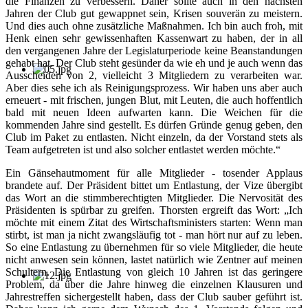
die Finanzen zu verbessern. Daher sollte auch in den nächsten
Jahren der Club gut gewappnet sein, Krisen souverän zu meistern.
Und dies auch ohne zusätzliche Maßnahmen. Ich bin auch froh, mit
Henk einen sehr gewissenhaften Kassenwart zu haben, der in all
den vergangenen Jahre der Legislaturperiode keine Beanstandungen
gehabt hat. Der Club steht gesünder da wie eh und je auch wenn das
Ausscheiden von 2, vielleicht 3 Mitgliedern zu verarbeiten war.
Aber dies sehe ich als Reinigungsprozess. Wir haben uns aber auch
erneuert - mit frischen, jungen Blut, mit Leuten, die auch hoffentlich
bald mit neuen Ideen aufwarten kann. Die Weichen für die
kommenden Jahre sind gestellt. Es dürfen Gründe genug geben, den
Club im Paket zu entlasten. Nicht einzeln, da der Vorstand stets als
Team aufgetreten ist und also solcher entlastet werden möchte.“
Ein Gänsehautmoment für alle Mitglieder - tosender Applaus
brandete auf. Der Präsident bittet um Entlastung, der Vize übergibt
das Wort an die stimmberechtigten Mitglieder. Die Nervosität des
Präsidenten is spürbar zu greifen. Thorsten ergreift das Wort: „Ich
möchte mit einem Zitat des Wirtschaftsministers starten: Wenn man
stirbt, ist man ja nicht zwangsläufig tot - man hört nur auf zu leben.
So eine Entlastung zu übernehmen für so viele Mitglieder, die heute
nicht anwesen sein können, lastet natürlich wie Zentner auf meinen
Schultern. Die Entlastung von gleich 10 Jahren ist das geringere
Problem, da über die Jahre hinweg die einzelnen Klausuren und
Jahrestreffen sichergestellt haben, dass der Club sauber geführt ist.