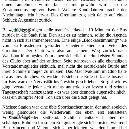
erneut annehmen würde falls es mir gewährt wird.“ so die
Zusammenfassung von Benni. Weitere Kandidaturen brachte der
Nachmittag nicht hervor. Das Gremium zog sich daher auf einen
Schluck Augustiner zurück.
Bei gefüllten Krügen stelle man fest, dass in 10 Minuten der Bus
zurück in die Stadt fuhr. Den galt es zu nehmen, sollte die Agenda
nicht in sich zusammenbrechen. Eine eilige „Blockabstimmung“ wie
von Ex-Präsidenten gefordert scheiterte aber am Veto des
Gremiums. Der Club war also auf seinem Weg zurück nach
Waldshut führungslos. Zum einen sicherlich die dunkelsten Stunden
des Clubs aber auf der anderen Seite genossen es alle ehemaligen
Vorstandsmitglieder sichtlich, mal nicht die erdrückende Bürde auf
ihren Schultern tragen zu müssen. Das Machtvakuum im Club hatte
etwas unwirkliches. Es wirkte als stehe die Erde still, alle Insassen
im Bus war die Nervosität ins Gesicht geschrieben. So gut wie es
ging, versuchte jeder sich nichts anmerken zu lassen und seinem
Tagesgeschäft nachzugehen - es war aber dennoch augenscheinlich,
dass ein dumpfer Moll- Ton sich über die Stadt gelegt hat.
Nächste Station war eine üble Sportkaschemme in der auch sogleich
wenig glamourös die Wiederwahl der eben erst entlasteten
Vorstandsmitglieder stattfand. Sichtlich enttäuscht über den
schäbigen Rahmen für so ein Ereignis zeigte sich Thorsten, während
Ben, Vincent und Magnus sich selber feierten, was den Unmut bei