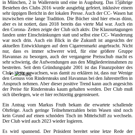
in München, 2 in Wallerstein und eine in Augsburg. Das 15jährige
Bestehen des Clubs 2016 wurde ausgiebig gefeiert, inklusive einem
sehr üppigen Bericht in der lokalen Presse. Auch der CC- Wasen hat
inzwischen eine lange Tradition. Die Bücher sind hier etwas dünn,
aber es ist notiert, dass 2018 bereits das vierte Mal war. Auch ein
den Corona- Zeiten zeigte der Club sich aktiv. Die Klausurtagungen
fanden unter Einschränkungen statt und selbst eine CC- Wanderung
war noch drin. Auch ein Blick in die Zukunft ist angesichts der
aktuellen Entwicklungen auf dem Cigarrenmarkt angebracht. Nicht
nur, dass es immer schwerer wird, für eine größere Gruppe
Havannas zu besorgen, auch der vergangene Preisschub macht es
sehr schwierig, die Aufwendungen aus den Mitgliedereinnahmen zu
bestreiten. Seit dem Gründungsjahr 2001 ist das Finanzpolster des
Clubs stetig gewachsen, was damit zu erklären ist, dass nur Wenige
den Genuss von Rindersteaks und Havannas bei den Jahrestreffen in
Anspruch nehmen. Aber dieser positive Trend kann auch angesichts
der Preise für Rindersteaks kaum gehalten werden. Der Club muß
sich überlegen, wie er hier rechtzeitig gegensteuert.
Ein Antrag vom Markus Fruth bekam die erwartete schallende
Ohrfeige. Auch geringe Teilnehmerzahlen beim Wasen sind noch
kein Grund auf einen schnöden Tisch im Mittelschiff zu wechseln.
Der Club wird auch 2023 wieder logieren.
Es wird spannend. Der Präsident bereitet seine letze Rede der