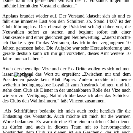
Daher kann ich gerne dem Wunsch des 1. Vorstands folgen und
möchte hiermit den Vorstand entlasten.“
Applaus brandet wieder auf. Der Vorstand klatscht sich ab und es
fällt eine immense Last von den Schultern ab. Stand 14:07 ist der
Club führungslos. Der ehemalige Präsident schlägt daher vor, die
Neuwahlen sofort zu starten und beginnt sofort mit einer
Dankesrede und einer gleichzeitigen Neubewertung. „Zuerst möchte
ich Danke sagen für das Vertrauen, das ich in den vergangenen 10
Jahren genossen habe. Die Aufgabe war sehr Herausforderung und
gerade deshalb kann ich mir gut vorstellen, dieses Amt weitere 10
Jahre inne zu haben.“
Auch der ehemalige Vize und der Ex- Dritte wollen es sich nehmen
lassen, nochmal das Wort zu ergreifen: „Zwischen mir und dem
Präsidenten passte kein Blatt Papier. Zudem möchte ich meine
weiterhin bedingungslose Loyalität zum Ausdruck bringen und ich
stehe dem Club als Diener in der undankbaren Rolle des Vize nach
wie vor zur Verfügung. Natürlich überlasse ich aber das Schicksal
des Clubs den Wahlmännern.“ faßt Vincent zusammen.
„Als Schriftführer bedanke ich mich auch recht herzlich für die
Entlastung des Vorstands. Auch möchte ich mich für die warmen
Worte bedanken. Es war mir eine Ehre einem solchen Club dienen
zu dürfen und auch in diesem Team mit so hervorragenden
Vorständen dem Club zu dienen ist ein Geschenk, das ich auch