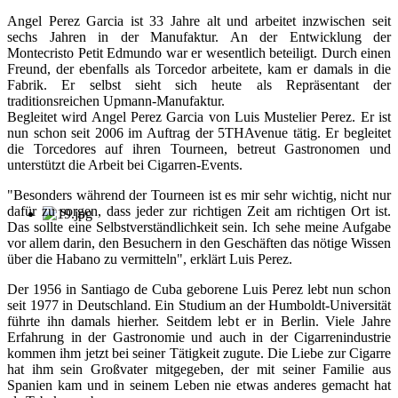
Angel Perez Garcia ist 33 Jahre alt und arbeitet inzwischen seit
sechs Jahren in der Manufaktur. An der Entwicklung der
Montecristo Petit Edmundo war er wesentlich beteiligt. Durch einen
Freund, der ebenfalls als Torcedor arbeitete, kam er damals in die
Fabrik. Er selbst sieht sich heute als Repräsentant der
traditionsreichen Upmann-Manufaktur.
Begleitet wird Angel Perez Garcia von Luis Mustelier Perez. Er ist
nun schon seit 2006 im Auftrag der 5THAvenue tätig. Er begleitet
die Torcedores auf ihren Tourneen, betreut Gastronomen und
unterstützt die Arbeit bei Cigarren-Events.
"Besonders während der Tourneen ist es mir sehr wichtig, nicht nur
dafür zu sorgen, dass jeder zur richtigen Zeit am richtigen Ort ist.
Das sollte eine Selbstverständlichkeit sein. Ich sehe meine Aufgabe
vor allem darin, den Besuchern in den Geschäften das nötige Wissen
über die Habano zu vermitteln", erklärt Luis Perez.
Der 1956 in Santiago de Cuba geborene Luis Perez lebt nun schon
seit 1977 in Deutschland. Ein Studium an der Humboldt-Universität
führte ihn damals hierher. Seitdem lebt er in Berlin. Viele Jahre
Erfahrung in der Gastronomie und auch in der Cigarrenindustrie
kommen ihm jetzt bei seiner Tätigkeit zugute. Die Liebe zur Cigarre
hat ihm sein Großvater mitgegeben, der mit seiner Familie aus
Spanien kam und in seinem Leben nie etwas anderes gemacht hat