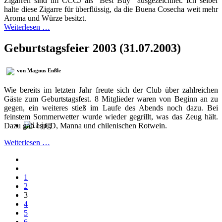
Zigarren sind im CCCJ als "Best Buy" ausgezeichnet. Ich selber
halte diese Zigarre für überflüssig, da die Buena Cosecha weit mehr
Aroma und Würze besitzt.
Weiterlesen …
Geburtstagsfeier 2003 (31.07.2003)
von Magnus Enßle
Wie bereits im letzten Jahr freute sich der Club über zahlreichen
Gäste zum Geburtstagsfest. 8 Mitglieder waren von Beginn an zu
gegen, ein weiteres stieß im Laufe des Abends noch dazu. Bei
feinstem Sommerwetter wurde wieder gegrillt, was das Zeug hält.
Dazu gab es CD, Manna und chilenischen Rotwein.
Weiterlesen …
1
2
3
4
5
6