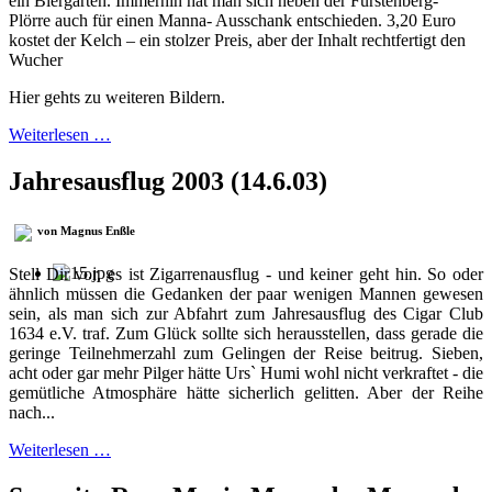
ein Biergarten. Immerhin hat man sich neben der Fürstenberg-
Plörre auch für einen Manna- Ausschank entschieden. 3,20 Euro
kostet der Kelch – ein stolzer Preis, aber der Inhalt rechtfertigt den
Wucher
Hier gehts zu weiteren Bildern.
Weiterlesen …
Jahresausflug 2003 (14.6.03)
von Magnus Enßle
Stell Dir vor, es ist Zigarrenausflug - und keiner geht hin. So oder
ähnlich müssen die Gedanken der paar wenigen Mannen gewesen
sein, als man sich zur Abfahrt zum Jahresausflug des Cigar Club
1634 e.V. traf. Zum Glück sollte sich herausstellen, dass gerade die
geringe Teilnehmerzahl zum Gelingen der Reise beitrug. Sieben,
acht oder gar mehr Pilger hätte Urs` Humi wohl nicht verkraftet - die
gemütliche Atmosphäre hätte sicherlich gelitten. Aber der Reihe
nach...
Weiterlesen …