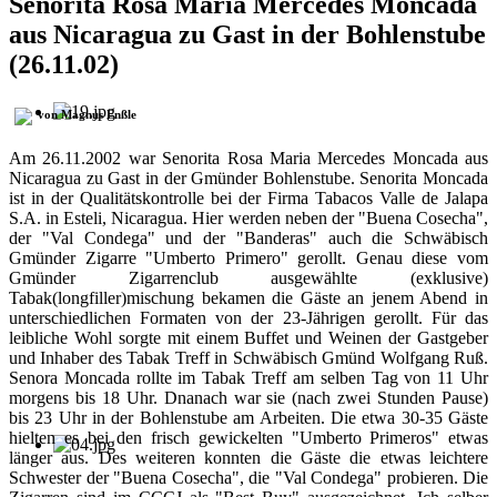
Senorita Rosa Maria Mercedes Moncada
aus Nicaragua zu Gast in der Bohlenstube
(26.11.02)
von Magnus Enßle
Am 26.11.2002 war Senorita Rosa Maria Mercedes Moncada aus
Nicaragua zu Gast in der Gmünder Bohlenstube. Senorita Moncada
ist in der Qualitätskontrolle bei der Firma Tabacos Valle de Jalapa
S.A. in Esteli, Nicaragua. Hier werden neben der "Buena Cosecha",
der "Val Condega" und der "Banderas" auch die Schwäbisch
Gmünder Zigarre "Umberto Primero" gerollt. Genau diese vom
Gmünder Zigarrenclub ausgewählte (exklusive)
Tabak(longfiller)mischung bekamen die Gäste an jenem Abend in
unterschiedlichen Formaten von der 23-Jährigen gerollt. Für das
leibliche Wohl sorgte mit einem Buffet und Weinen der Gastgeber
und Inhaber des Tabak Treff in Schwäbisch Gmünd Wolfgang Ruß.
Senora Moncada rollte im Tabak Treff am selben Tag von 11 Uhr
morgens bis 18 Uhr. Dnanach war sie (nach zwei Stunden Pause)
bis 23 Uhr in der Bohlenstube am Arbeiten. Die etwa 30-35 Gäste
hielten es bei den frisch gewickelten "Umberto Primeros" etwas
länger aus. Des weiteren konnten die Gäste die etwas leichtere
Schwester der "Buena Cosecha", die "Val Condega" probieren. Die