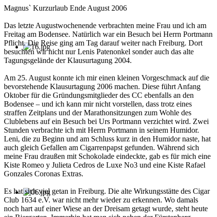
Magnus` Kurzurlaub Ende August 2006
Das letzte Augustwochenende verbrachten meine Frau und ich am
Freitag am Bodensee. Natürlich war ein Besuch bei Herrn Portmann
Pflicht. Die Reise ging am Tag darauf weiter nach Freiburg. Dort
besuchten wir nicht nur Lenis Patenonkel sonder auch das alte
Tagungsgelände der Klausurtagung 2004.
Am 25. August konnte ich mir einen kleinen Vorgeschmack auf die
bevorstehende Klausurtagung 2006 machen. Diese führt Anfang
Oktober für die Gründungsmitglieder des CC ebenfalls an den
Bodensee – und ich kann mir nicht vorstellen, dass trotz eines
straffen Zeitplans und der Marathonsitzungen zum Wohle des
Clublebens auf ein Besuch bei Urs Portmann verzichtet wird. Zwei
Stunden verbrachte ich mit Herrn Portmann in seinem Humidor.
Leni, die zu Beginn und am Schluss kurz in den Humidor naste, hat
auch gleich Gefallen am Cigarrenpapst gefunden. Während sich
meine Frau draußen mit Schokolade eindeckte, gab es für mich eine
Kiste Romeo y Julieta Cedros de Luxe No3 und eine Kiste Rafael
Gonzales Coronas Extras.
Es hat sich viel getan in Freiburg. Die alte Wirkungsstätte des Cigar
Club 1634 e.V. war nicht mehr wieder zu erkennen. Wo damals
noch hart auf einer Wiese an der Dreisam getagt wurde, steht heute